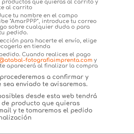
os productos que quieras al carrito y
e al carrito
duce tu nombre en el campo
be "AmarPPP", introduce tu correo
igo sobre cualquier duda o para
tu pedido.
ección para hacerte el envío, elige
recogerlo en tienda
l pedido. Cuando realices el pago
@atabal-fotografiaimprenta.com
y
e aparecerá al finalizar la compra
o procederemos a confirmar y
 sea enviado te avisaremos.
posibles desde esta web tendrá
o de producto que quieras
mail y te tomaremos el pedido
nalización