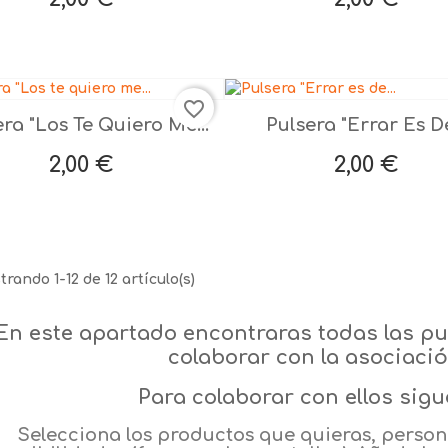
favorite_border
ra "Los Te Quiero Me...
Pulsera "Errar Es De


Vista rápida
Vista rápida
Negro
Verde
Lima
Amarillo
Naranja
Negro
Verde
Lima
Amarill
Nar
+7
Precio
Precio
2,00 €
2,00 €
rando 1-12 de 12 artículo(s)
En este apartado encontraras todas las p
colaborar con la asociaci
Para colaborar con ellos sigu
Selecciona los productos que quieras, persona