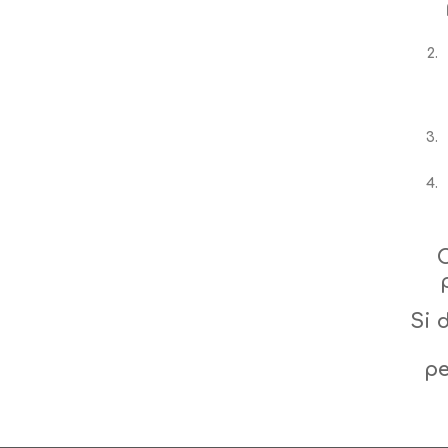
C
Si 
pe