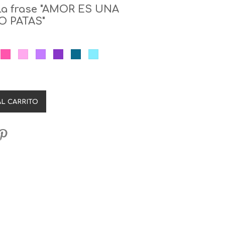
 la frase "AMOR ES UNA
O PATAS"
a
jo
Fucsia
Rosa
Lila
Morado
Azul
Celeste
AL CARRITO