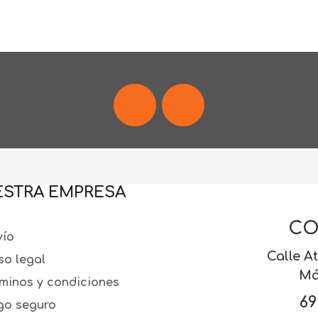
Facebook
Instagram
STRA EMPRESA
CO
ío
Calle At
so legal
Má
minos y condiciones
69
o seguro