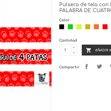
Pulsera de tela con
PALABRA DE CUATR
Color
Verde
Lima
Amarillo
Naranj
Ro
Negro
Cantidad

AÑADIR 
Compartir