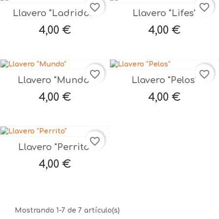
favorite_border
favorite_border
Llavero "Ladridos"
Llavero "Lifes"
Precio
Precio
4,00 €
4,00 €
favorite_border
favorite_border
Llavero "Mundo"
Llavero "Pelos"
Precio
Precio
4,00 €
4,00 €
favorite_border
Llavero "Perrito"
Precio
4,00 €
Mostrando 1-7 de 7 artículo(s)