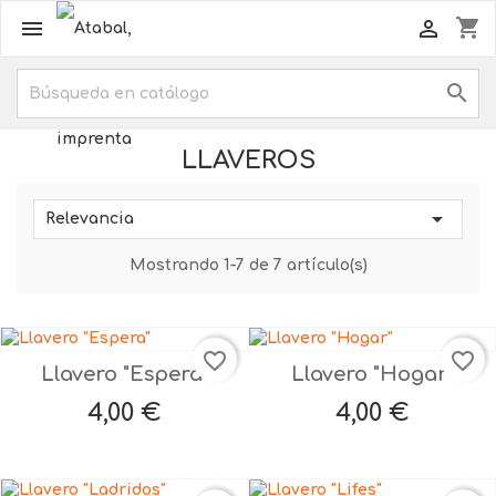
shopping_cart



LLAVEROS

Relevancia
Mostrando 1-7 de 7 artículo(s)
favorite_border
favorite_border
Llavero "Espera"
Llavero "Hogar"
Precio
Precio
4,00 €
4,00 €