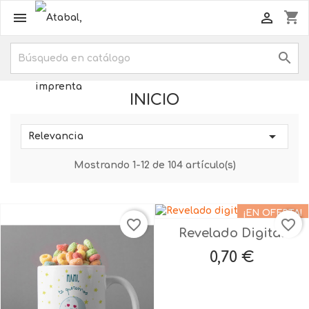
shopping_cart



INICIO

Relevancia
Mostrando 1-12 de 104 artículo(s)
¡EN OFERTA!
favorite_border
favorite_border
Revelado Digital
Precio
0,70 €