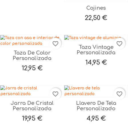
Cojines
Precio
22,50 €
favorite_border
favorite_border
Taza Vintage
Personalizada
Taza De Color
Personalizada
Precio
14,95 €
Precio
12,95 €
favorite_border
favorite_border
Jarra De Cristal
Llavero De Tela
Personalizada
Personalizado
Precio
Precio
19,95 €
4,95 €