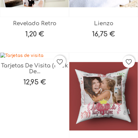
Revelado Retro
Lienzo
Precio
Precio
1,20 €
16,75 €
favorite_border
favorite_border
Tarjetas De Visita (pack
De...
Precio
12,95 €