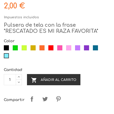
2,00 €
Impuestos incluidos
Pulsera de tela con la frase
"RESCATADO ES MI RAZA FAVORITA"
Color
Negro
Verde
Lima
Amarillo
Naranja
Rojo
Fucsia
Rosa
Lila
Morado
Azul
Celeste
Cantidad

AÑADIR AL CARRITO
Compartir