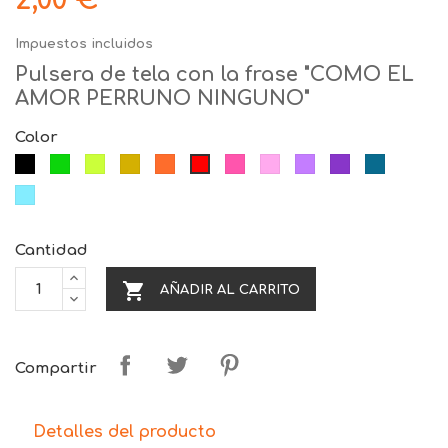
2,00 €
Impuestos incluidos
Pulsera de tela con la frase "COMO EL
AMOR PERRUNO NINGUNO"
Color
Negro
Verde
Lima
Amarillo
Naranja
Fucsia
Rosa
Lila
Morado
Azul
Rojo
Celeste
Cantidad

AÑADIR AL CARRITO
Compartir
Detalles del producto