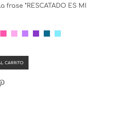
 la frase "RESCATADO ES MI
a
jo
Fucsia
Rosa
Lila
Morado
Azul
Celeste
AL CARRITO