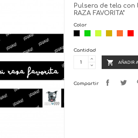
Pulsera de tela con
RAZA FAVORITA"
Color
Verde
Lima
Amarillo
Naranj
Ro
Negro
Cantidad

AÑADIR 
Compartir