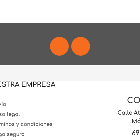
Facebook
Instagram
STRA EMPRESA
CO
ío
Calle At
so legal
Má
minos y condiciones
69
o seguro