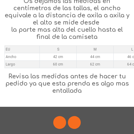
Os dejamos las medidas en
centímetros de las tallas, el ancho
equivale a la distancia de axila a axila y
el alto se mide desde
la parte mas alta del cuello hasta el
final de la camiseta
EU
S
M
L
Ancho
42 cm
44 cm
46 
Largo
60 cm
62 cm
64 
Revisa las medidas antes de hacer tu
pedido ya que esta prenda es algo mas
entallada
Facebook
Instagram